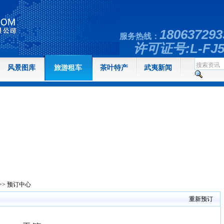
18063729
服务热线：
许可证号:L-FJ5
风景图库
旅游租车
茶叶特产
武夷新闻
>>
预订中心
重新预订