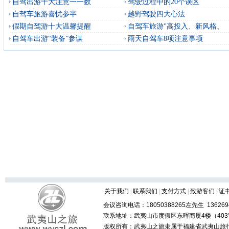
自驾出游十大注意一一数
驾驶过程中的20个误区
自驾车旅游喜忧参半
越野驾驶四大心法
假期自驾游十大温馨提醒
自驾车旅游"高投入、新风格、
自驾车出游“装备”参谋
雨天自驾车8项注意事项
关于我们
|
联系我们
|
支付方式
|
致游客们
|
证
会议咨询电话：18050388265左先生 1362694
联系地址：武夷山市度假区东晖商厦4楼（403室
版权所有：武夷山之旅隶属于福建省武夷山旅