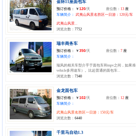
金杯11座面包车
预订价格：
￥
120
/天
座位数：
13
座
车辆简介：
武夷山风景名胜区一日游：120元/车
武夷山风景...
浏览次数：
7752
瑞丰商务车
预订价格：
￥
350
/天
座位数：
7
座
车辆简介：
瑞风的相关车型介乎于面包车和mpv之间，如果准确说来它
vehicle多用途车）。比起普通的面包车...
浏览次数：
7340
金龙面包车
预订价格：
￥
102
/天
座位数：
12
座
车辆简介：
武夷山风景名胜区一日游：150元/车
浏览次数：
6440
千里马自动1.3