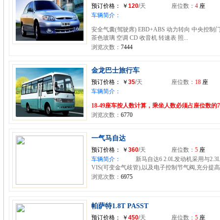
预订价格：
￥
120
/天
座位数：
4
座
车辆简介：
安全气囊(驾驶席) EBD+ABS 动力转向 中央控制
茶色玻璃 空调 CD 收音机 转速表 照...
浏览次数：
7444
金龙巴士旅行车
预订价格：
￥
35
/天
座位数：
18
座
车辆简介：
18-49座车按人数计算，乘坐人数必须占座位数的75
浏览次数：
6770
一气马自达
预订价格：
￥
360
/天
座位数：
5
座
车辆简介：
新马自达6 2.0L发动机采用与2.3
VIS(可变金气歧管),以及电子控制节气阀,充分提高了
浏览次数：
6975
帕萨特1.8T PASST
预订价格：
￥
450
/天
座位数：
5
座