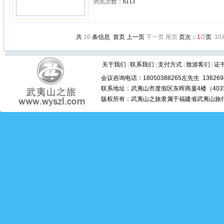
浏览次数：
6113
共
16
条信息 首页 上一页
下一页
尾页
页次：
1
/2
页
10
关于我们
|
联系我们
|
支付方式
|
致游客们
|
证
会议咨询电话：18050388265左先生 1362694
联系地址：武夷山市度假区东晖商厦4楼（403室
版权所有：武夷山之旅隶属于福建省武夷山旅