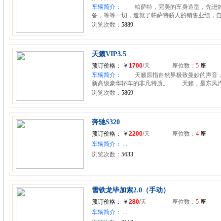
车辆简介：
帕萨特，完美的车身造型，先进的
备，等等一切，造就了帕萨特骄人的销售业绩，自其2
浏览次数：
5889
天籁VIP3.5
预订价格：
￥
1700
/天
座位数：
5
座
车辆简介：
天籁原指自然界极致曼妙的声音，细
新高级豪华轿车的非凡特质。 天籁，是东风汽车
浏览次数：
5869
奔驰S320
预订价格：
￥
2200
/天
座位数：
4
座
车辆简介：
...
浏览次数：
5633
雪铁龙毕加索2.0（手动）
预订价格：
￥
280
/天
座位数：
5
座
车辆简介：
...