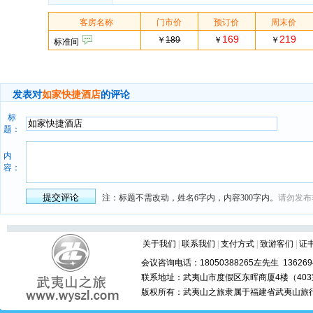
客房名称
门市价
预订价
周末价
169
219
￥
189
￥
￥
标准间
发表对
如家快捷酒店
的
评论
标
题：
内
容：
注：标题不需改动，姓名6字内，内容300字内。
请勿发布
关于我们
|
联系我们
|
支付方式
|
致游客们
|
证
会议咨询电话：18050388265左先生 1362694
联系地址：武夷山市度假区东晖商厦4楼（403室
版权所有：武夷山之旅隶属于福建省武夷山旅