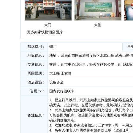
大门
大堂
更多如家快捷酒店图片...
加床费用：
60元
早
地标信息：
地址： 武夷山市国家旅游度假区北京山庄 武夷山度
交通信息：
交通： 距市中心10公里，距火车站10公里，距飞机场
周围景观：
大王峰 玉女峰
酒店设施：
设备齐全
信 用 卡：
国内发行银联卡
1、提交订单以后，武夷山如家之旅旅游网的客服会
确无误。以上行程、交通仅供参考，最终确认以所签
2、武夷山如家之旅旅游网实行阳光报价，我们每个
备注信息：
可能会因为航班、酒店报价变化等其他因素临时调整
确认的价格为准。
3、欢迎您致电 咨询或者预定；工作时间:(周一～周五 早9:00-
4、所有入住客人均需携带有效身份证明（驾驶证和