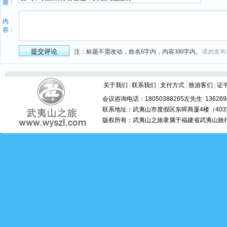
题：
内
容：
注：标题不需改动，姓名6字内，内容300字内。
请勿发布
关于我们
|
联系我们
|
支付方式
|
致游客们
|
证
会议咨询电话：18050388265左先生 1362694
联系地址：武夷山市度假区东晖商厦4楼（403室
版权所有：武夷山之旅隶属于福建省武夷山旅