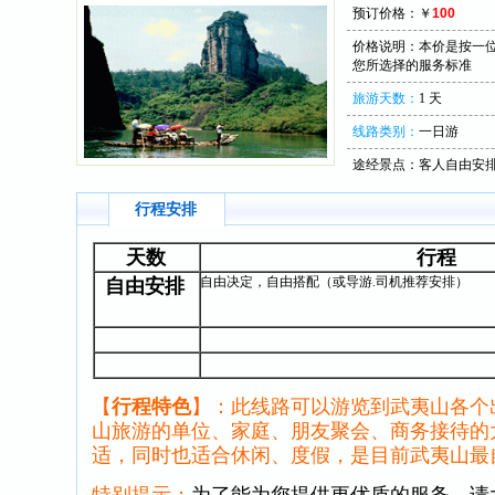
预订价格：￥
100
价格说明：本价是按一
您所选择的服务标准
旅游天数：
1 天
线路类别：
一日游
途经景点：
客人自由安
行程安排
天数
行程
自由决定，自由搭配（或导游.司机推荐安排）
自由安排
【
行程特色
】：
此线路可以游览到武夷山各个
山旅游的单位、家庭、朋友聚会、商务接待的
适，同时也适合休闲、度假，是目前武夷山最